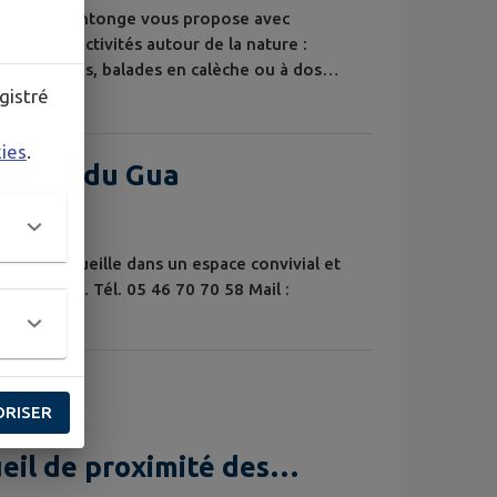
Haute-Saintonge vous propose avec
breuses activités autour de la nature :
ites guidées, balades en calèche ou à dos
gistré
ettes, exposition "la cigogne blanche"...
de l'école de voile 54 rue des Pêcheurs
kies
.
Dizant du Gua
a vous accueille dans un espace convivial et
e St Dizant. Tél. 05 46 70 70 58 Mail :
ORISER
eil de proximité des