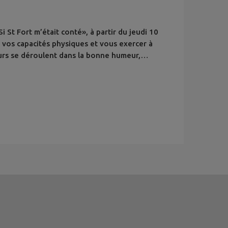
i St Fort m’était conté», à partir du jeudi 10
os capacités physiques et vous exercer à
ours se déroulent dans la bonne humeur,
i matin de 9 h 15 à 10 h 15 à la salle du Mille-
 24 88 ou 06 86 69 95 64 .