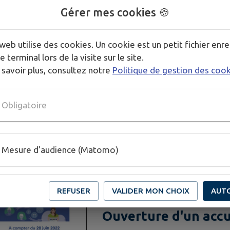
La Communauté des Communes de 
Gérer mes cookies 🍪
l'arrivée de Cap sur Maubert de nom
animations insectes et animaux, vis
web utilise des cookies. Un cookie est un petit fichier enre
d'ânes, location de vélos et trottin
Accueil de Cap sur Maubert Locaux 
e terminal lors de la visite sur le site.
17240 Saint-Fort-sur-Gironde...
 savoir plus, consultez notre
Politique de gestion des coo
Bibliothèque de St 
Publié le vendredi 23 janvier 2026
Obligatoire
La bibliothèque de St Dizant du Gu
agréable, sur la place de la mairie d
bibliotheque17240@orange.fr
Mesure d'audience (Matomo)
REFUSER
VALIDER MON CHOIX
AUT
Ouverture d'un accu