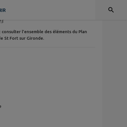
n Local d’Urbanisme
IR
25
ez consulter l'ensemble des éléments du Plan
e St Fort sur Gironde.
e