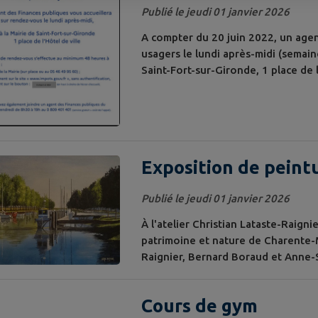
Finances publiques
Publié le jeudi 01 janvier 2026
A compter du 20 juin 2022, un agen
usagers le lundi après-midi (semain
Saint-Fort-sur-Gironde, 1 place de l
obligatoire, s’effectue au minimum 
de Saint-Fort-sur-Gironde (sur plac
le...
Exposition de peint
Publié le jeudi 01 janvier 2026
À l'atelier Christian Lataste-Raigni
patrimoine et nature de Charente-M
Raignier, Bernard Boraud et Anne-
78
Cours de gym