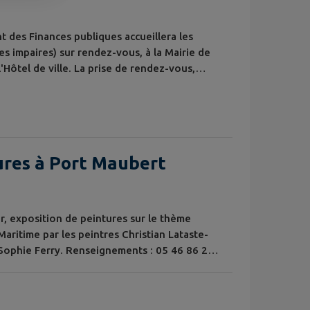
t des Finances publiques accueillera les
es impaires) sur rendez-vous, à la Mairie de
'Hôtel de ville. La prise de rendez-vous,
48 heures à l’avance : - Auprès de la Mairie
e ou au 05 46 49 95 60 ) ; - Directement sur
ures à Port Maubert
er, exposition de peintures sur le thème
aritime par les peintres Christian Lataste-
Sophie Ferry. Renseignements : 05 46 86 23