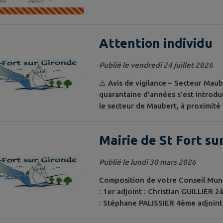
Attention individu
Publié le vendredi 24 juillet 2026
⚠️ Avis de vigilance – Secteur Maub
quarantaine d'années s'est introdu
le secteur de Maubert, à proximité
Barbu -Environ 80 kg -Cagoulé -Sho
noires Si vous l'avez aperçu dans l
Mairie de St Fort su
pouvant...
Publié le lundi 30 mars 2026
Composition de votre Conseil Munc
: 1er adjoint : Christian GUILLIER 
: Stéphane PALISSIER 4ème adjoint 
Thierry LALLEMENT Hélène PIETE 