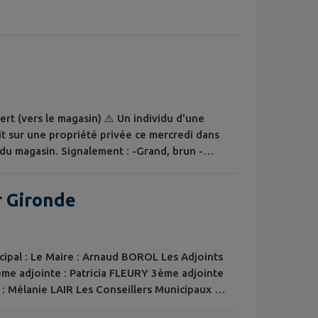
ert (vers le magasin) ⚠️ Un individu d'une
it sur une propriété privée ce mercredi dans
 du magasin. Signalement : -Grand, brun -
rt couleur brique -T-shirt noir -Baskets
e secteur ou si vous disposez d'informations
r Gironde
ipal : Le Maire : Arnaud BOROL Les Adjoints
2ème adjointe : Patricia FLEURY 3ème adjointe
: Mélanie LAIR Les Conseillers Municipaux :
Daniel MORANDIERE Catherine BISON Sylvie