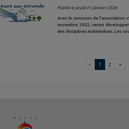
Publié le jeudi 01 janvier 2026
Avec le concours de l’association «S
novembre 2022, venez développer v
des disciplines inattendues. Les c
n'oubliez pas votre sourire. Le jeud
Clubs. Renseignements au 06 30 91
<
1
2
>