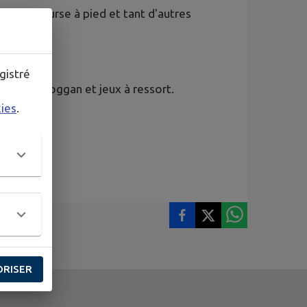
tanque, course à pied et tant d'autres
u à vélo.
gistré
x avec toboggan et jeux à ressort.
kies
.
🏐🏓🎾😊
ORISER