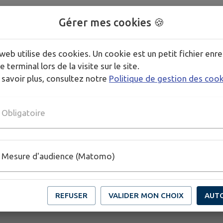
Basket, foot, handball, tennis, volley, mais aussi pé
Gérer mes cookies 🍪
possibilités sont à pratiquer au City stade.
Le skate park vous attend en rollers, à skate bord o
web utilise des cookies. Un cookie est un petit fichier enre
Pour les plus jeunes, vous avez accès à l'aire de jeu
e terminal lors de la visite sur le site.
 savoir plus, consultez notre
Politique de gestion des coo
Des tables de pique-nique sont à disposition.
De quoi occuper les jeunes et les moins jeunes 🏀⚽
Obligatoire
Mesure d'audience (Matomo)
REFUSER
VALIDER MON CHOIX
AUT