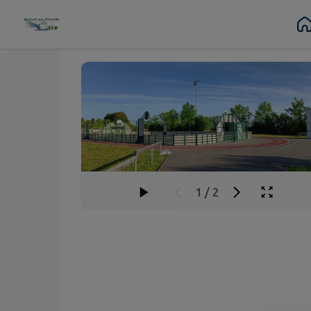
Juil.
Sept.
28
06
Contenu
Menu
Recherche
Pied de page
au
Mar.
Dim.
1
/
2