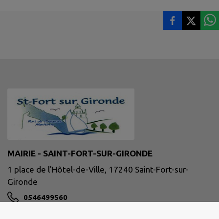
MAIRIE - SAINT-FORT-SUR-GIRONDE
1 place de l'Hôtel-de-Ville, 17240 Saint-Fort-sur-
Gironde
0546499560
mairie@saintfortsurgironde.fr