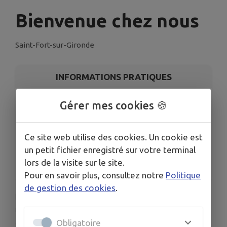
Bienvenue chez nous
Saint-Fort-sur-Gironde
INFORMATIONS PRATIQUES
LIEU
Gérer mes cookies 🍪
Bienvenue chez nous
DATE
Ce site web utilise des cookies. Un cookie est
Le sam. 19 sept.
un petit fichier enregistré sur votre terminal
HORAIRES
lors de la visite sur le site.
à partir de 17h00
Pour en savoir plus, consultez notre
Politique
de gestion des cookies
.
En raison des températures annoncées la
randonnée est reportée au samedi 19 septembre
à 16 h 30
Obligatoire