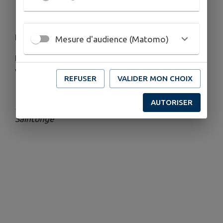
Bienvenue chez nous à Saint Fort sur Gironde
Mesure d'audience (Matomo)
Balade de 6,5KM entre coteaux, estuaire et
vignobles
REFUSER
VALIDER MON CHOIX
AUTORISER
Publié par Office de Tourisme de Haute-
Saintonge