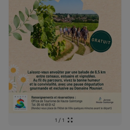
1
/
1